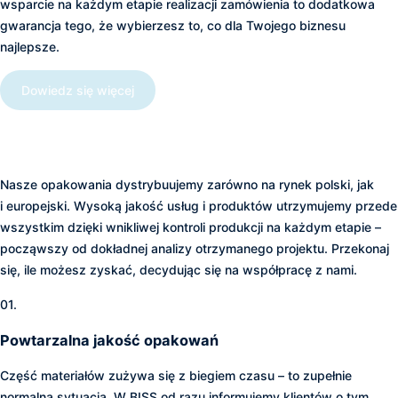
wsparcie na każdym etapie realizacji zamówienia to dodatkowa
gwarancja tego, że wybierzesz to, co dla Twojego biznesu
najlepsze.
Dowiedz się więcej
Jakie korzyści gwarantuje
współpraca z BISS?
Nasze opakowania dystrybuujemy zarówno na rynek polski, jak
i europejski. Wysoką jakość usług i produktów utrzymujemy przede
wszystkim dzięki wnikliwej kontroli produkcji na każdym etapie –
począwszy od dokładnej analizy otrzymanego projektu. Przekonaj
się, ile możesz zyskać, decydując się na współpracę z nami.
01.
Powtarzalna jakość opakowań
Część materiałów zużywa się z biegiem czasu – to zupełnie
normalna sytuacja. W BISS od razu informujemy klientów o tym,