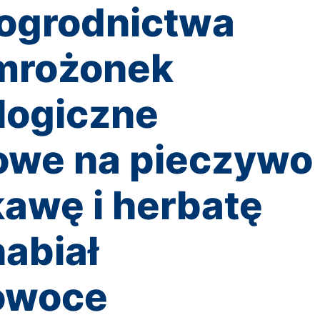
 ogrodnictwa
mrożonek
logiczne
owe na pieczywo
awę i herbatę
abiał
owoce