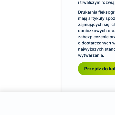
i trwalszym rozwią
Drukarnia fleksogra
mają artykuły spoż
zajmujących się ic
doniczkowych oraz 
zabezpieczenie pr
o dostarczanych w
najwyższych stan
wytwarzania.
Przejdź do ka