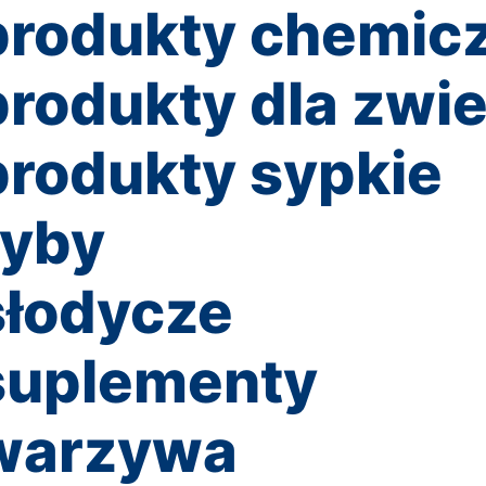
rodukty chemiczn
rodukty dla zwie
rodukty sypkie
ryby
słodycze
suplementy
warzywa