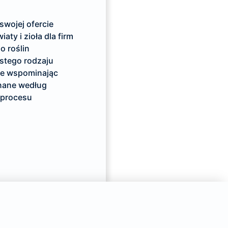
swojej ofercie
ty i zioła dla firm
o roślin
istego rodzaju
ie wspominając
nane według
 procesu