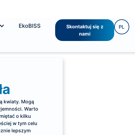
EkoBISS
Skontaktuj się z
PL
nami
ła
ą kwiaty. Mogą
yjemności. Warto
miętać o kilku
ściej w tym celu
cznie lepszym