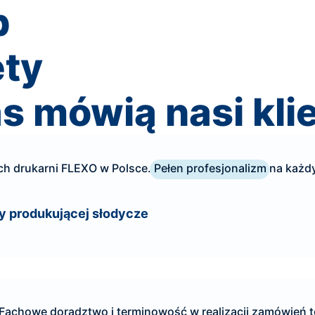
p
ety
s mówią nasi kli
ych drukarni FLEXO w Polsce.
Pełen profesjonalizm
na każdy
my produkującej słodycze
 Fachowe doradztwo i terminowość w realizacji zamówień 