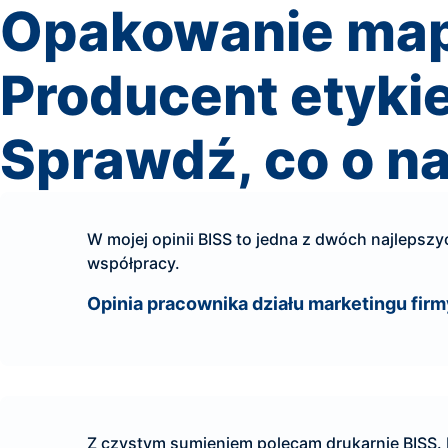
Opakowanie ma
Producent etyki
Sprawdź, co o na
W mojej opinii BISS to jedna z dwóch najlepsz
współpracy.
Opinia pracownika działu marketingu fir
Z czystym sumieniem polecam drukarnię BISS.